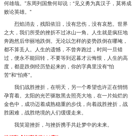
何雄哉。”东周列国詹何却说：“见义勇为真汉子，莫将成
败论英雄。”
烈焰消去，残阳依旧，没有悲伤，没有哀愁。世界
之大，我们所受的挫折不过冰山一角。人生就是疯狂地
奔跑然后华丽地跌倒。无论以怎样的姿势跌倒在哪埯，
都不算丢人。人生的遗憾，不曾奔跑过，时间一旦错
过，便永不能回转，不要等到迟暮才云悔恨，人生的高
度，都是跌倒经历垫起来的，你的字典里没有“怕
苦”和“怕疼”。
我们战胜挫折，在明天，另一个希望也许正在悄悄
孕育着。太阳的光芒驱散黑去照亮大地，在一片灿烂的
金色中，成功迈着成熟稳重的步伐，向着战胜挫折，战
胜困难，战胜绝境的人们缓缓走来。
我笑迎挫折，与挫折携手共赴梦中的未来。