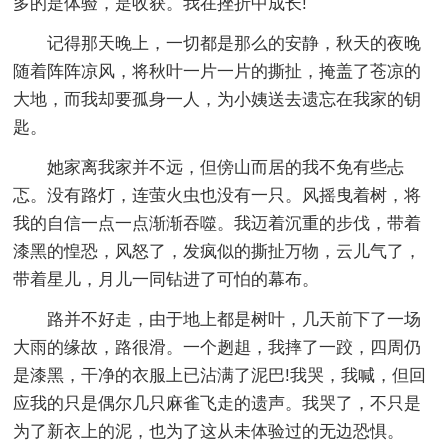
多的是体验，是收获。我在挫折中成长!
记得那天晚上，一切都是那么的安静，秋天的夜晚
随着阵阵凉风，将秋叶一片一片的撕扯，掩盖了苍凉的
大地，而我却要孤身一人，为小姨送去遗忘在我家的钥
匙。
她家离我家并不远，但傍山而居的我不免有些忐
忑。没有路灯，连萤火虫也没有一只。风摇曳着树，将
我的自信一点一点渐渐吞噬。我迈着沉重的步伐，带着
漆黑的惶恐，风怒了，发疯似的撕扯万物，云儿气了，
带着星儿，月儿一同钻进了可怕的幕布。
路并不好走，由于地上都是树叶，几天前下了一场
大雨的缘故，路很滑。一个趔趄，我摔了一跤，四周仍
是漆黑，干净的衣服上已沾满了泥巴!我哭，我喊，但回
应我的只是偶尔几只麻雀飞走的遗声。我哭了，不只是
为了新衣上的泥，也为了这从未体验过的无边恐惧。