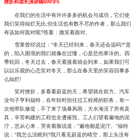
挫折和成长演讲稿600字5
在我们的生活中有许许多多的机会与成功，它们使
我们笑得灿烂无比;但生活也有数不尽的作者，那么我们
有该如何面对呢?答案：微笑着面对。
雪莱曾经说过：“冬天已经到来，春天还会远吗?”是
的，陷入困境的我们就像在过懂，心是悲伤寒冷的。四
季轮回，冬天过去，春天紧接着就会到来，如果我们可
以以乐观的心态笑对冬天，那么在春天里的笑容回事多
么灿烂!
笑对挫折，多看看蔚蓝的天，希望就在前方。汽车
业句子亨利福特，在年轻时担任过工程师的职务，有一
次他带队修堤，不了来了场暴风雨，大水淹没了所有及
其，辛苦构建的工程也全遭摧毁。工人们望着遍地的泥
泞，悲从心来，哭丧着脸说道：“遍地都是泥泞。”福特
说：“我怎么没瞧到?我只看见蔚蓝的晴空，那上头没有