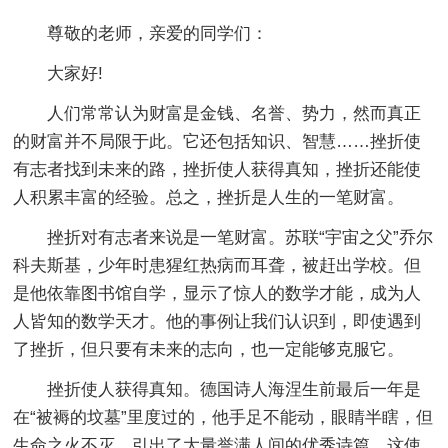
尊敬的老师，亲爱的同学们：
大家好!
人们常常认为财富是金钱、名誉、势力，然而真正
的财富并不局限于此。它还包括知识、智慧……挫折使
有志者找到未来的路，挫折使人获得真知，挫折还能使
人积累丰富的经验。总之，挫折是人生的一笔财富。
挫折对有志者来说是一笔财富。苏联“宇宙之父”乔尔
科夫斯基，少年时患猩红热病而耳聋，被赶出学校。但
是他依靠图书馆自学，显示了惊人的数学才能，成为人
人皆知的数学天才。他的事例让我们认识到，即使遇到
了挫折，但只要有未来的志向，也一定能够克服它。
挫折使人获得真知。德国诗人海涅生前最后一年是
在“被褥的坟墓”里度过的，他手足不能动，眼睛半瞎，但
生命之火不灭，引出了大量誉满人间的优秀诗篇。这使