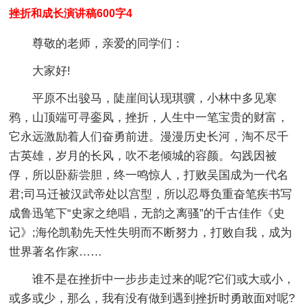
挫折和成长演讲稿600字4
尊敬的老师，亲爱的同学们：
大家好!
平原不出骏马，陡崖间认现琪骥，小林中多见寒
鸦，山顶端可寻銮凤，挫折，人生中一笔宝贵的财富，
它永远激励着人们奋勇前进。漫漫历史长河，淘不尽千
古英雄，岁月的长风，吹不老倾城的容颜。勾践因被
俘，所以卧薪尝胆，终一鸣惊人，打败吴国成为一代名
君;司马迁被汉武帝处以宫型，所以忍辱负重奋笔疾书写
成鲁迅笔下“史家之绝唱，无韵之离骚”的千古佳作《史
记》;海伦凯勒先天性失明而不断努力，打败自我，成为
世界著名作家……
谁不是在挫折中一步步走过来的呢?它们或大或小，
或多或少，那么，我有没有做到遇到挫折时勇敢面对呢?