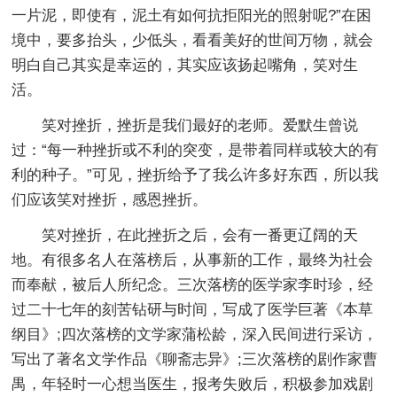
一片泥，即使有，泥土有如何抗拒阳光的照射呢?”在困
境中，要多抬头，少低头，看看美好的世间万物，就会
明白自己其实是幸运的，其实应该扬起嘴角，笑对生
活。
笑对挫折，挫折是我们最好的老师。爱默生曾说
过：“每一种挫折或不利的突变，是带着同样或较大的有
利的种子。”可见，挫折给予了我么许多好东西，所以我
们应该笑对挫折，感恩挫折。
笑对挫折，在此挫折之后，会有一番更辽阔的天
地。有很多名人在落榜后，从事新的工作，最终为社会
而奉献，被后人所纪念。三次落榜的医学家李时珍，经
过二十七年的刻苦钻研与时间，写成了医学巨著《本草
纲目》;四次落榜的文学家蒲松龄，深入民间进行采访，
写出了著名文学作品《聊斋志异》;三次落榜的剧作家曹
禺，年轻时一心想当医生，报考失败后，积极参加戏剧