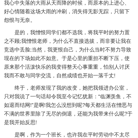
我心中失落的大雨从天而降的时候，而原本的上进心、
好心情随着这场大雨的冲刷，消失得无影无踪，只留下
怨恨与无奈。
是的，我憎恨同学们都不选我，将我平时的努力置
之不顾;我憎恨老师，为什么不直接选拔，而非要让我在
竞选中丢脸;当然，我更恨自己，为什么当时不努力导致
现在的下场如此不如意。于是心里的重担不断下压，使
原来那个活泼快乐的我变得整天心事重重，怕别人讨厌
我而不敢与同学交流，自然成绩也开始一落千丈!
终于，老师发现了我的改变，她把我领进办公室，
只对我说了一句话却令我至今记忆犹新：“临渊羡鱼，不
如退而结网!”是啊!我怎么没想到呢?每天都生活在憎恶与
不满的世界里除了无尽的倒退，还能为我带来什么呢?于
是我开始反思!
是啊，作为一个班长，也许我在平时劳动中不太尽