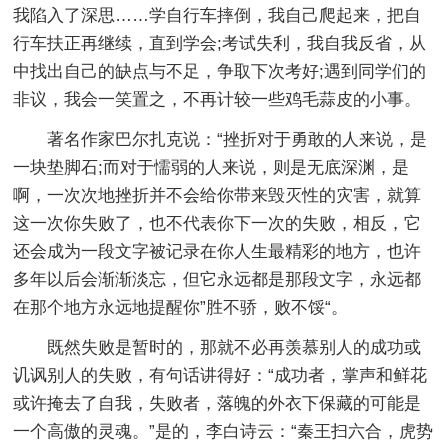
我陷入了深思……学自行车摔倒，我自己爬起来，把自
行车扶正再继续，直到学会;考试失利，我自我反省，从
中找出自己的缺点与不足，争取下次考好;遇到同学们的
非议，我会一笑置之，不再计较一些鸡毛蒜皮的小事。
著名作家巴尔扎克说：“挫折对于勇敢的人来说，是
一块垫脚石;而对于懦弱的人来说，则是无底深渊，是
啊，一次次地挫折并不会给你带来毁灭性的灾害，就算
这一次你失败了，也不代表你下一次的失败，相反，它
还会成为一段文字被记录在你人生最精彩的地方，也许
多年以后会渐渐淡忘，但它永远都是那段文字，永远都
在那个地方永远地提醒你”胜不骄，败不馁“。
既然失败是暂时的，那就不必再羡慕别人的成功或
讥讽别人的失败，有句话讲得好：“成功者，掌声和鲜花
或许掩去了自我，失败者，落魄的外衣下保藏的可能是
一个高傲的灵魂。”是的，李白诗云：“秦王扫六合，虎势