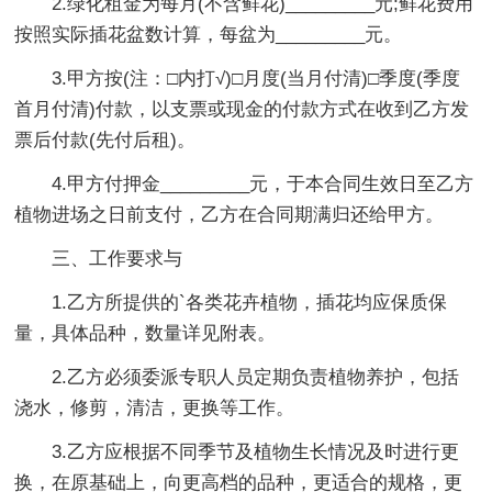
2.绿化租金为每月(不含鲜花)_________元;鲜花费用
按照实际插花盆数计算，每盆为_________元。
3.甲方按(注：□内打√)□月度(当月付清)□季度(季度
首月付清)付款，以支票或现金的付款方式在收到乙方发
票后付款(先付后租)。
4.甲方付押金_________元，于本合同生效日至乙方
植物进场之日前支付，乙方在合同期满归还给甲方。
三、工作要求与
1.乙方所提供的`各类花卉植物，插花均应保质保
量，具体品种，数量详见附表。
2.乙方必须委派专职人员定期负责植物养护，包括
浇水，修剪，清洁，更换等工作。
3.乙方应根据不同季节及植物生长情况及时进行更
换，在原基础上，向更高档的品种，更适合的规格，更